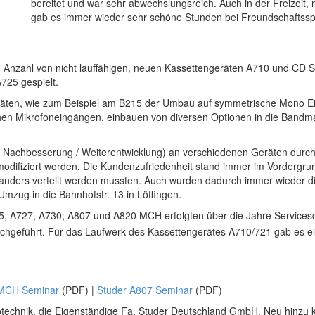
bereitet und war sehr abwechslungsreich. Auch in der Freizeit,
gab es immer wieder sehr schöne Stunden bei Freundschaftssp
 Anzahl von nicht lauffähigen, neuen Kassettengeräten A710 und CD S
725 gespielt.
räten, wie zum Beispiel am B215 der Umbau auf symmetrische Mono E
hen Mikrofoneingängen, einbauen von diversen Optionen in die Bandm
 Nachbesserung / Weiterentwicklung) an verschiedenen Geräten durchz
modifiziert worden. Die Kundenzufriedenheit stand immer im Vordergru
n anders verteilt werden mussten. Auch wurden dadurch immer wieder di
mzug in die Bahnhofstr. 13 in Löffingen.
5, A727, A730; A807 und A820 MCH erfolgten über die Jahre Services
hgeführt. Für das Laufwerk des Kassettengerätes A710/721 gab es ei
 MCH Seminar
(PDF) |
Studer A807 Seminar
(PDF)
technik, die Eigenständige Fa. Studer Deutschland GmbH. Neu hinzu ka